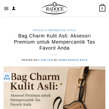
Skip
to
0
content
ARTICLE & INFORMATION
,
STYLE
Bag Charm Kulit Asli: Aksesori
Premium untuk Mempercantik Tas
Favorit Anda
POSTED ON
5 JUNI 2026
BY
ADMIN RADOCE BAGS
05
Jun