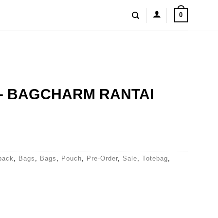
0
 – BAGCHARM RANTAI
pack
,
Bags
,
Bags
,
Pouch
,
Pre-Order
,
Sale
,
Totebag
,