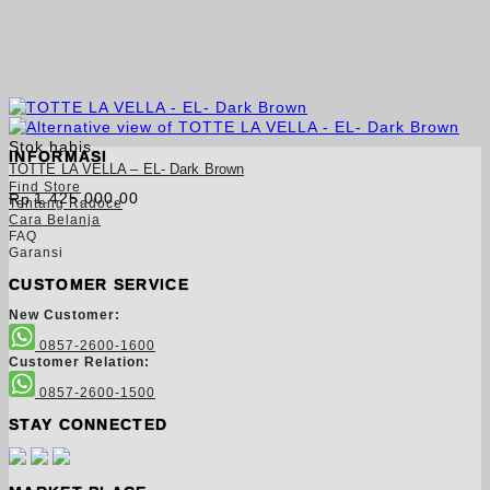
Stok habis
INFORMASI
TOTTE LA VELLA – EL- Dark Brown
Find Store
1.425.000,00
Rp
Tentang Radoce
Cara Belanja
FAQ
Garansi
CUSTOMER SERVICE
New Customer:
0857-2600-1600
Customer Relation:
0857-2600-1500
STAY CONNECTED