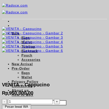
Skip
to
content
Sale
Bags
Wallet
Totebag
Backpack
Pouch
Accesories
New Arrival
Pre-Order
Bags
Wallet
Privacy Policy
VENITA – Cappucino
Contact Us
About us
Rp
950.000,00
How to Buy
Kuantitas
Pencarian
VENITA
untuk:
Pesan lewat WA