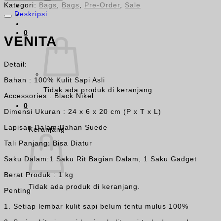
-
Kategori:
Bags
,
Bags
,
Pre-Order
,
Sale
Cappucino
Deskripsi
0
VENITA
Detail:
Bahan : 100% Kulit Sapi Asli
Tidak ada produk di keranjang.
Accessories : Black Nikel
0
Dimensi Ukuran : 24 x 6 x 20 cm (P x T x L)
Lapisan Dalam:Bahan Suede
Keranjang
Tali Panjang: Bisa Diatur
Saku Dalam:1 Saku Rit Bagian Dalam, 1 Saku Gadget
Berat Produk : 1 kg
Tidak ada produk di keranjang.
Penting
1. Setiap lembar kulit sapi belum tentu mulus 100%