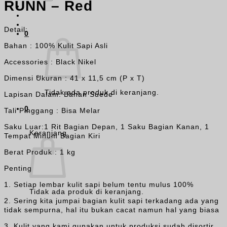
RUNN – Red
Detail:
0
Bahan : 100% Kulit Sapi Asli
Accessories : Black Nikel
Dimensi Ukuran : 41 x 11,5 cm (P x T)
Tidak ada produk di keranjang.
Lapisan Dalam: Bahan Suede
0
Tali Pinggang : Bisa Melar
Saku Luar:1 Rit Bagian Depan, 1 Saku Bagian Kanan, 1
Keranjang
Tempat Minum Bagian Kiri
Berat Produk : 1 kg
Penting
1. Setiap lembar kulit sapi belum tentu mulus 100%
Tidak ada produk di keranjang.
2. Sering kita jumpai bagian kulit sapi terkadang ada yang
tidak sempurna, hal itu bukan cacat namun hal yang biasa
3. Kulit yang kami gunakan untuk produksi sudah disortir