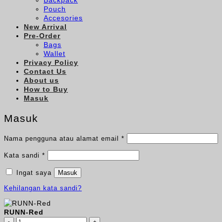
Backpack
Pouch
Accesories
New Arrival
Pre-Order
Bags
Wallet
Privacy Policy
Contact Us
About us
How to Buy
Masuk
Masuk
Wajib
Nama pengguna atau alamat email
*
Wajib
Kata sandi
*
Ingat saya
Masuk
Kehilangan kata sandi?
RUNN-Red
Kuantitas