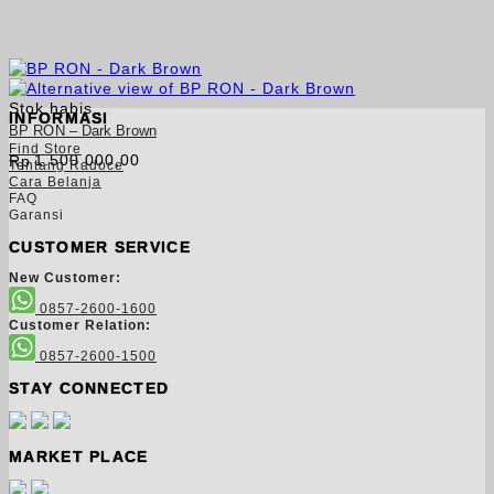
Stok habis
INFORMASI
BP RON – Dark Brown
Find Store
1.500.000,00
Rp
Tentang Radoce
Cara Belanja
FAQ
Garansi
CUSTOMER SERVICE
New Customer:
0857-2600-1600
Customer Relation:
0857-2600-1500
STAY CONNECTED
MARKET PLACE