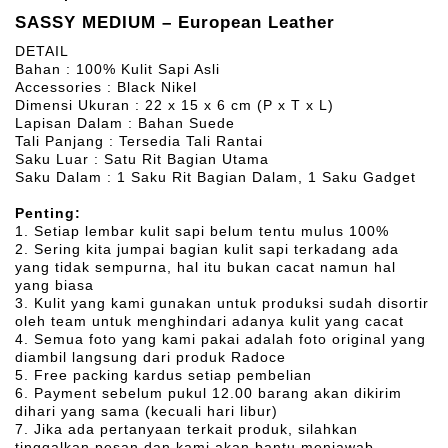
SASSY MEDIUM – European Leather
DETAIL
Bahan : 100% Kulit Sapi Asli
Accessories : Black Nikel
Dimensi Ukuran : 22 x 15 x 6 cm (P x T x L)
Lapisan Dalam : Bahan Suede
Tali Panjang : Tersedia Tali Rantai
Saku Luar : Satu Rit Bagian Utama
Saku Dalam : 1 Saku Rit Bagian Dalam, 1 Saku Gadget
Penting:
1. Setiap lembar kulit sapi belum tentu mulus 100%
2. Sering kita jumpai bagian kulit sapi terkadang ada
yang tidak sempurna, hal itu bukan cacat namun hal
yang biasa
3. Kulit yang kami gunakan untuk produksi sudah disortir
oleh team untuk menghindari adanya kulit yang cacat
4. Semua foto yang kami pakai adalah foto original yang
diambil langsung dari produk Radoce
5. Free packing kardus setiap pembelian
6. Payment sebelum pukul 12.00 barang akan dikirim
dihari yang sama (kecuali hari libur)
7. Jika ada pertanyaan terkait produk, silahkan
tinggalkan pesan dan kami akan bantu menjawab