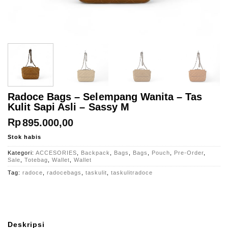
Radoce Bags – Selempang Wanita – Tas
Kulit Sapi Asli – Sassy M
Rp
895.000,00
Stok habis
Kategori:
ACCESORIES
,
Backpack
,
Bags
,
Bags
,
Pouch
,
Pre-Order
,
Sale
,
Totebag
,
Wallet
,
Wallet
Tag:
radoce
,
radocebags
,
taskulit
,
taskulitradoce
Deskripsi