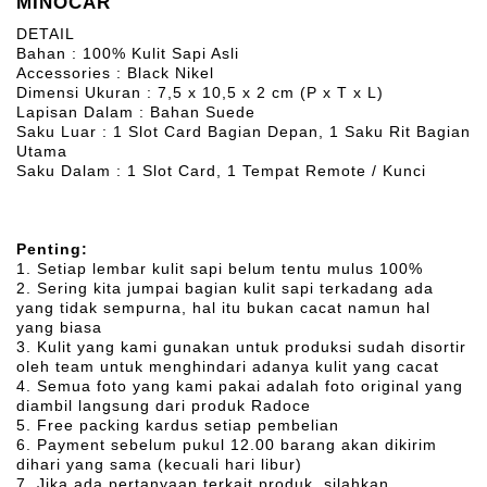
MINOCAR
DETAIL
Bahan : 100% Kulit Sapi Asli
Accessories : Black Nikel
Dimensi Ukuran : 7,5 x 10,5 x 2 cm (P x T x L)
Lapisan Dalam : Bahan Suede
Saku Luar : 1 Slot Card Bagian Depan, 1 Saku Rit Bagian
Utama
Saku Dalam : 1 Slot Card, 1 Tempat Remote / Kunci
Penting:
1. Setiap lembar kulit sapi belum tentu mulus 100%
2. Sering kita jumpai bagian kulit sapi terkadang ada
yang tidak sempurna, hal itu bukan cacat namun hal
yang biasa
3. Kulit yang kami gunakan untuk produksi sudah disortir
oleh team untuk menghindari adanya kulit yang cacat
4. Semua foto yang kami pakai adalah foto original yang
diambil langsung dari produk Radoce
5. Free packing kardus setiap pembelian
6. Payment sebelum pukul 12.00 barang akan dikirim
dihari yang sama (kecuali hari libur)
7. Jika ada pertanyaan terkait produk, silahkan