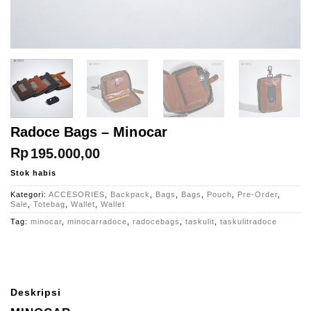
Radoce Bags – Minocar
Rp
195.000,00
Stok habis
Kategori:
ACCESORIES
,
Backpack
,
Bags
,
Bags
,
Pouch
,
Pre-Order
,
Sale
,
Totebag
,
Wallet
,
Wallet
Tag:
minocar
,
minocarradoce
,
radocebags
,
taskulit
,
taskulitradoce
Deskripsi