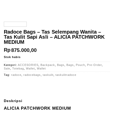
Radoce Bags – Tas Selempang Wanita –
Tas Kulit Sapi Asli – ALICIA PATCHWORK
MEDIUM
Rp
875.000,00
Stok habis
Kategori:
ACCESORIES
,
Backpack
,
Bags
,
Bags
,
Pouch
,
Pre-Order
,
Sale
,
Totebag
,
Wallet
,
Wallet
Tag:
radoce
,
radocebags
,
taskulit
,
taskulitradoce
Deskripsi
ALICIA PATCHWORK MEDIUM