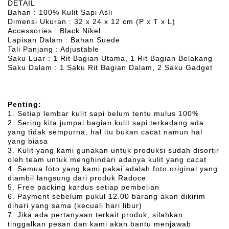
DETAIL
Bahan : 100% Kulit Sapi Asli
Dimensi Ukuran : 32 x 24 x 12 cm (P x T x L)
Accessories : Black Nikel
Lapisan Dalam : Bahan Suede
Tali Panjang : Adjustable
Saku Luar : 1 Rit Bagian Utama, 1 Rit Bagian Belakang
Saku Dalam : 1 Saku Rit Bagian Dalam, 2 Saku Gadget
Penting:
1. Setiap lembar kulit sapi belum tentu mulus 100%
2. Sering kita jumpai bagian kulit sapi terkadang ada
yang tidak sempurna, hal itu bukan cacat namun hal
yang biasa
3. Kulit yang kami gunakan untuk produksi sudah disortir
oleh team untuk menghindari adanya kulit yang cacat
4. Semua foto yang kami pakai adalah foto original yang
diambil langsung dari produk Radoce
5. Free packing kardus setiap pembelian
6. Payment sebelum pukul 12.00 barang akan dikirim
dihari yang sama (kecuali hari libur)
7. Jika ada pertanyaan terkait produk, silahkan
tinggalkan pesan dan kami akan bantu menjawab