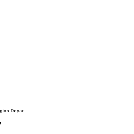
agian Depan
t