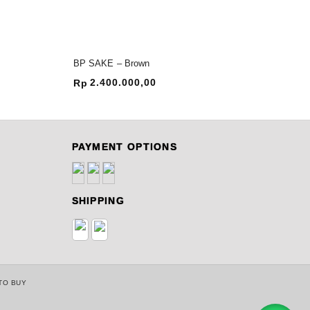
BP SAKE – Brown
BP E
2.400.000,00
1
Rp
Rp
PAYMENT OPTIONS
SHIPPING
TO BUY