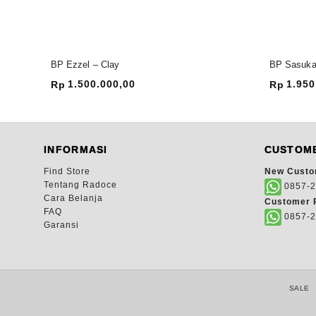
BP Ezzel – Clay
BP Sasuka
1.500.000,00
1.950
Rp
Rp
INFORMASI
CUSTOME
Find Store
New Custo
Tentang Radoce
0857-2
Cara Belanja
Customer R
FAQ
0857-2
Garansi
SALE