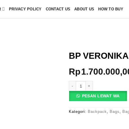
R
PRIVACY POLICY
CONTACT US
ABOUT US
HOW TO BUY
BP VERONIKA
Rp
1.700.000,0
Kuantitas BP VERONIKA-C
PESAN LEWAT WA
Kategori:
Backpack
,
Bags
,
Ba