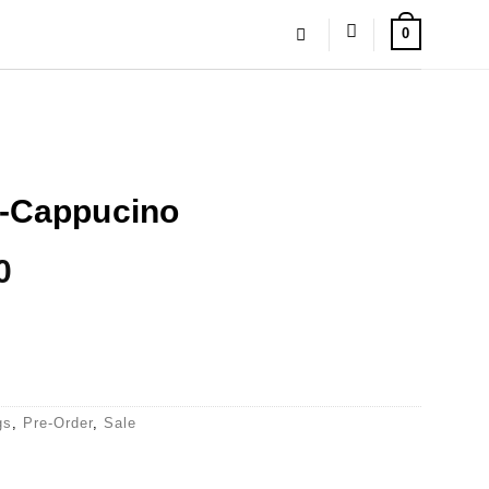
0
-Cappucino
0
appucino
gs
,
Pre-Order
,
Sale