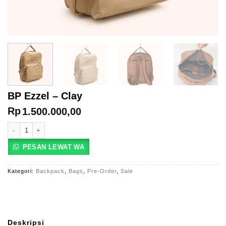
BP Ezzel – Clay
Rp
1.500.000,00
Kuantitas BP Ezzel - Clay
PESAN LEWAT WA
Kategori:
Backpack
,
Bags
,
Pre-Order
,
Sale
Deskripsi