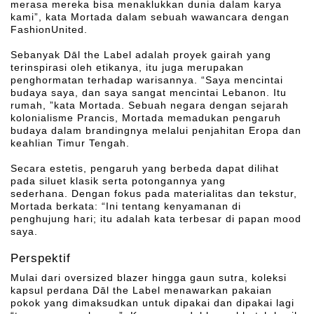
merasa mereka bisa menaklukkan dunia dalam karya
kami”, kata Mortada dalam sebuah wawancara dengan
FashionUnited.
Sebanyak Dāl the Label adalah proyek gairah yang
terinspirasi oleh etikanya, itu juga merupakan
penghormatan terhadap warisannya. “Saya mencintai
budaya saya, dan saya sangat mencintai Lebanon. Itu
rumah, ”kata Mortada. Sebuah negara dengan sejarah
kolonialisme Prancis, Mortada memadukan pengaruh
budaya dalam brandingnya melalui penjahitan Eropa dan
keahlian Timur Tengah.
Secara estetis, pengaruh yang berbeda dapat dilihat
pada siluet klasik serta potongannya yang
sederhana. Dengan fokus pada materialitas dan tekstur,
Mortada berkata: “Ini tentang kenyamanan di
penghujung hari; itu adalah kata terbesar di papan mood
saya.
Perspektif
Mulai dari oversized blazer hingga gaun sutra, koleksi
kapsul perdana Dāl the Label menawarkan pakaian
pokok yang dimaksudkan untuk dipakai dan dipakai lagi