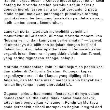
“tanpa merasa bosan”. Konsep model kapsul batch kecil
datang ke Mortada setelah bertahun-tahun bekerja
dengan merek fesyen yang sangat bergantung pada
mode cepat, melawan pandangan pribadinya tentang
produksi yang bertanggung jawab dan pendekatan yang
lebih lambat secara keseluruhan.
Langkah pertama adalah menyelidiki penelitian
manufaktur di California, di mana Mortada menemukan
“lubang kelinci dari kain yang berkelanjutan” — banyak
di antaranya dia pilih dan kerjakan dengan hati-hati
dalam produksi. Beberapa dari kain ini termasuk katun
organik lokal, linen rami yang tidak diolah, dan Tencel,
yang sering digunakan sebagai pelapis.
Mortada mendapatkan kain ini dari sejumlah pabrik kecil
dan atelier di California Selatan. Potongan kapas
organiknya berasal dari kapas yang digiling di Los
Angeles, dan Mortada masih mencari lebih banyak kain
ramah lingkungan yang diproduksi LA.
Gagasan sirkularitas memanifestasikan dirinya dalam
pendekatan Dāl the Label tidak hanya pada praktik,
tetapi juga pendidikan konsumen. Pendirian Mortada
pada perspektif pribadi merupakan bagian integral dari