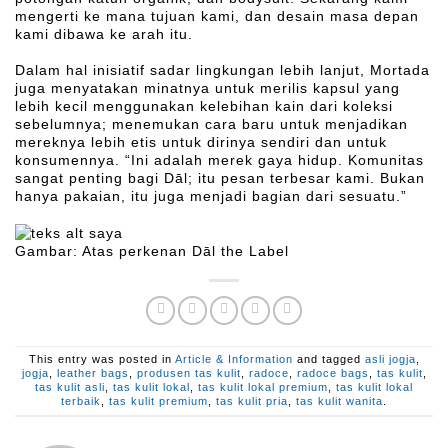
mengerti ke mana tujuan kami, dan desain masa depan
kami dibawa ke arah itu.
Dalam hal inisiatif sadar lingkungan lebih lanjut, Mortada
juga menyatakan minatnya untuk merilis kapsul yang
lebih kecil menggunakan kelebihan kain dari koleksi
sebelumnya; menemukan cara baru untuk menjadikan
mereknya lebih etis untuk dirinya sendiri dan untuk
konsumennya. “Ini adalah merek gaya hidup. Komunitas
sangat penting bagi Dāl; itu pesan terbesar kami. Bukan
hanya pakaian, itu juga menjadi bagian dari sesuatu.”
Gambar: Atas perkenan Dāl the Label
This entry was posted in
Article & Information
and tagged
asli jogja
,
jogja
,
leather bags
,
produsen tas kulit
,
radoce
,
radoce bags
,
tas kulit
,
tas kulit asli
,
tas kulit lokal
,
tas kulit lokal premium
,
tas kulit lokal
terbaik
,
tas kulit premium
,
tas kulit pria
,
tas kulit wanita
.