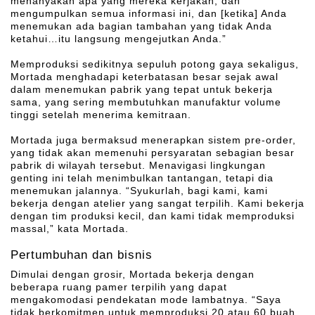
menanyakan apa yang mereka kerjakan, dan
mengumpulkan semua informasi ini, dan [ketika] Anda
menemukan ada bagian tambahan yang tidak Anda
ketahui…itu langsung mengejutkan Anda.”
Memproduksi sedikitnya sepuluh potong gaya sekaligus,
Mortada menghadapi keterbatasan besar sejak awal
dalam menemukan pabrik yang tepat untuk bekerja
sama, yang sering membutuhkan manufaktur volume
tinggi setelah menerima kemitraan.
Mortada juga bermaksud menerapkan sistem pre-order,
yang tidak akan memenuhi persyaratan sebagian besar
pabrik di wilayah tersebut. Menavigasi lingkungan
genting ini telah menimbulkan tantangan, tetapi dia
menemukan jalannya. “Syukurlah, bagi kami, kami
bekerja dengan atelier yang sangat terpilih. Kami bekerja
dengan tim produksi kecil, dan kami tidak memproduksi
massal,” kata Mortada.
Pertumbuhan dan bisnis
Dimulai dengan grosir, Mortada bekerja dengan
beberapa ruang pamer terpilih yang dapat
mengakomodasi pendekatan mode lambatnya. “Saya
tidak berkomitmen untuk memproduksi 20 atau 60 buah