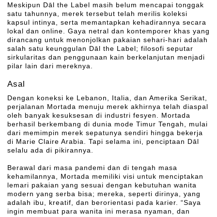
Meskipun Dāl the Label masih belum mencapai tonggak
satu tahunnya, merek tersebut telah merilis koleksi
kapsul intinya, serta memantapkan kehadirannya secara
lokal dan online. Gaya netral dan kontemporer khas yang
dirancang untuk menonjolkan pakaian sehari-hari adalah
salah satu keunggulan Dāl the Label; filosofi seputar
sirkularitas dan penggunaan kain berkelanjutan menjadi
pilar lain dari mereknya.
Asal
Dengan koneksi ke Lebanon, Italia, dan Amerika Serikat,
perjalanan Mortada menuju merek akhirnya telah diaspal
oleh banyak kesuksesan di industri fesyen. Mortada
berhasil berkembang di dunia mode Timur Tengah, mulai
dari memimpin merek sepatunya sendiri hingga bekerja
di Marie Claire Arabia. Tapi selama ini, penciptaan Dāl
selalu ada di pikirannya.
Berawal dari masa pandemi dan di tengah masa
kehamilannya, Mortada memiliki visi untuk menciptakan
lemari pakaian yang sesuai dengan kebutuhan wanita
modern yang serba bisa; mereka, seperti dirinya, yang
adalah ibu, kreatif, dan berorientasi pada karier. “Saya
ingin membuat para wanita ini merasa nyaman, dan