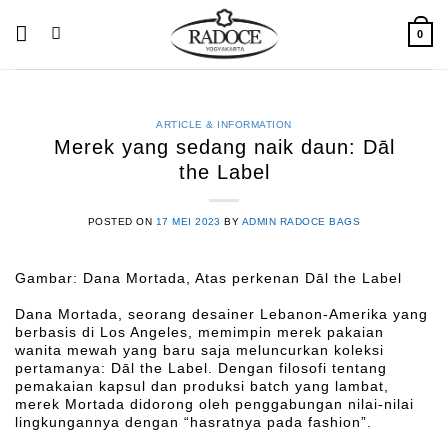
Skip
to
0
content
ARTICLE & INFORMATION
Merek yang sedang naik daun: Dāl
the Label
POSTED ON
17 MEI 2023
BY
ADMIN RADOCE BAGS
Gambar: Dana Mortada, Atas perkenan Dāl the Label
Dana Mortada, seorang desainer Lebanon-Amerika yang
berbasis di Los Angeles, memimpin merek pakaian
wanita mewah yang baru saja meluncurkan koleksi
pertamanya: Dāl the Label. Dengan filosofi tentang
pemakaian kapsul dan produksi batch yang lambat,
merek Mortada didorong oleh penggabungan nilai-nilai
lingkungannya dengan “hasratnya pada fashion”.