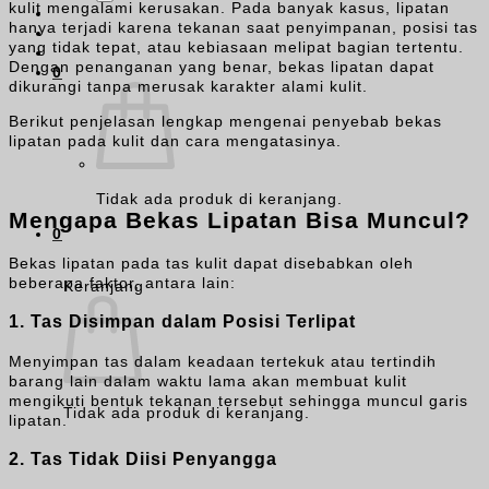
kulit mengalami kerusakan. Pada banyak kasus, lipatan
hanya terjadi karena tekanan saat penyimpanan, posisi tas
yang tidak tepat, atau kebiasaan melipat bagian tertentu.
Dengan penanganan yang benar, bekas lipatan dapat
0
dikurangi tanpa merusak karakter alami kulit.
Berikut penjelasan lengkap mengenai penyebab bekas
lipatan pada kulit dan cara mengatasinya.
Tidak ada produk di keranjang.
Mengapa Bekas Lipatan Bisa Muncul?
0
Bekas lipatan pada tas kulit dapat disebabkan oleh
beberapa faktor, antara lain:
Keranjang
1. Tas Disimpan dalam Posisi Terlipat
Menyimpan tas dalam keadaan tertekuk atau tertindih
barang lain dalam waktu lama akan membuat kulit
mengikuti bentuk tekanan tersebut sehingga muncul garis
Tidak ada produk di keranjang.
lipatan.
2. Tas Tidak Diisi Penyangga