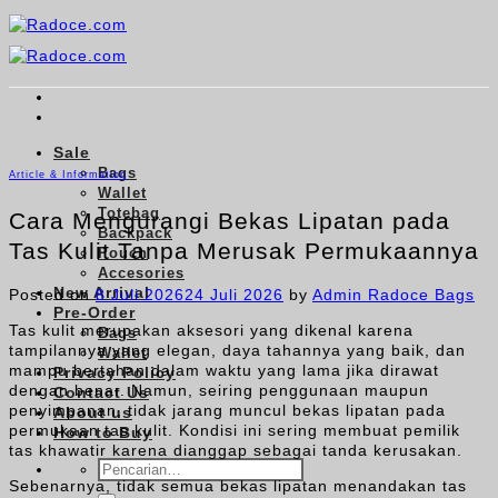
Skip
to
content
Sale
Bags
Article & Information
Wallet
Totebag
Cara Mengurangi Bekas Lipatan pada
Backpack
Tas Kulit Tanpa Merusak Permukaannya
Pouch
Accesories
New Arrival
Posted on
8 Juli 2026
24 Juli 2026
by
Admin Radoce Bags
Pre-Order
Tas kulit merupakan aksesori yang dikenal karena
Bags
tampilannya yang elegan, daya tahannya yang baik, dan
Wallet
mampu bertahan dalam waktu yang lama jika dirawat
Privacy Policy
dengan benar. Namun, seiring penggunaan maupun
Contact Us
penyimpanan, tidak jarang muncul bekas lipatan pada
About us
permukaan tas kulit. Kondisi ini sering membuat pemilik
How to Buy
tas khawatir karena dianggap sebagai tanda kerusakan.
Pencarian
Sebenarnya, tidak semua bekas lipatan menandakan tas
untuk: