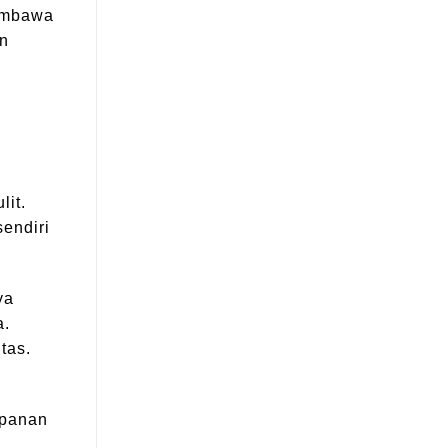
membawa
an
lit.
sendiri
ya
a.
tas.
g
mpanan