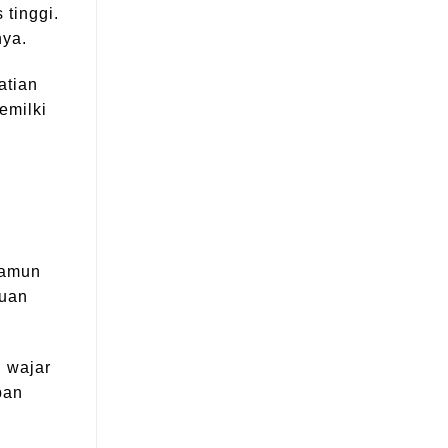
tinggi.
nya.
atian
emilki
Namun
puan
n wajar
pan