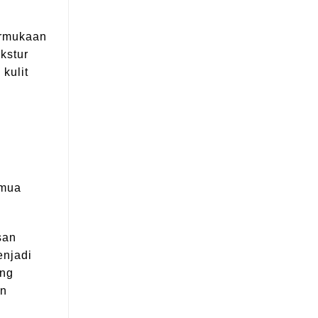
ermukaan
kstur
kulit
emua
san
enjadi
ing
an