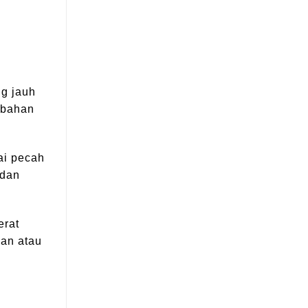
ng jauh
 bahan
ai pecah
 dan
erat
gan atau