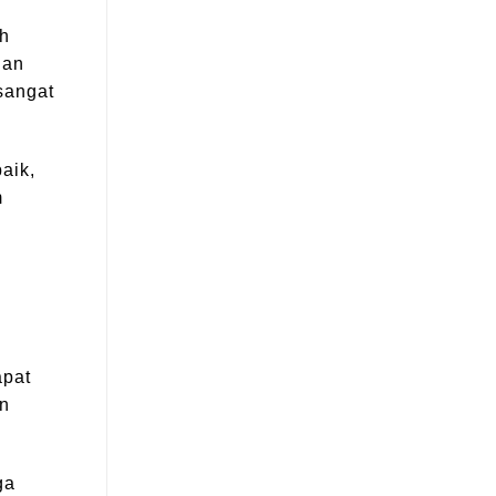
ah
dan
sangat
aik,
m
apat
an
ga