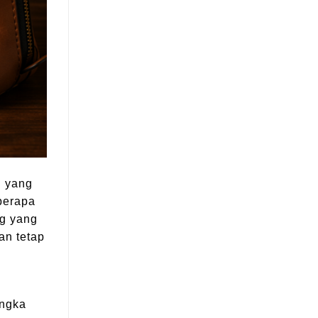
n yang
berapa
ng yang
an tetap
angka