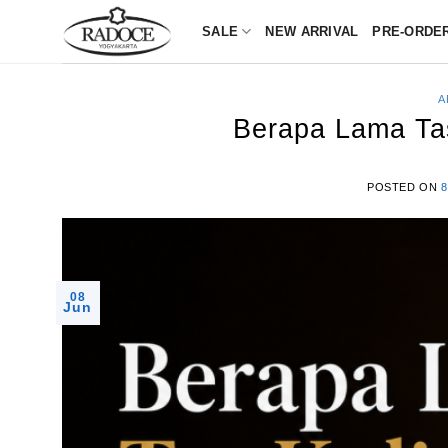
Skip
SALE
NEW ARRIVAL
PRE-ORDE
to
content
A
Berapa Lama Tas
POSTED ON
8
08
Jun