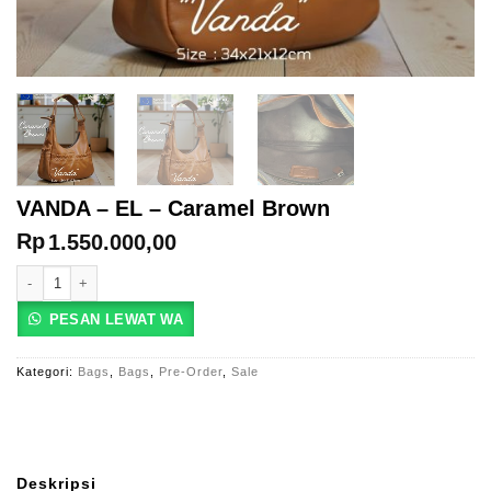
VANDA – EL – Caramel Brown
Rp
1.550.000,00
Kuantitas VANDA - EL - Caramel Brown
PESAN LEWAT WA
Kategori:
Bags
,
Bags
,
Pre-Order
,
Sale
Deskripsi