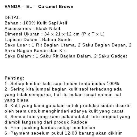
VANDA – EL – Caramel Brown
DETAIL
Bahan : 100% Kulit Sapi Asli
Accessories : Black Nikel
Dimensi Ukuran : 34 x 21 x 12 cm (P x T x L)
Lapisan Dalam : Bahan Suede
Saku Luar : 1 Rit Bagian Utama, 2 Saku Bagian Depan, 2
Saku Bagian Kanan dan Kiri
Saku Dalam : 1 Saku Rit Bagian Dalam, 2 Saku Gadget
Penting:
1. Setiap lembar kulit sapi belum tentu mulus 100%
2. Sering kita jumpai bagian kulit sapi terkadang ada
yang tidak sempurna, hal itu bukan cacat namun hal
yang biasa
3. Kulit yang kami gunakan untuk produksi sudah disortir
oleh team untuk menghindari adanya kulit yang cacat
4. Semua foto yang kami pakai adalah foto original yang
diambil langsung dari produk Radoce
5. Free packing kardus setiap pembelian
6. Payment sebelum pukul 12.00 barang akan dikirim