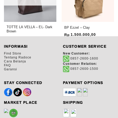
TOTTE LA VELLA – EL- Dark
BP Ezzel – Clay
Brown
1.500.000,00
Rp
1.425.000,00
Rp
INFORMASI
CUSTOMER SERVICE
Find Store
New Customer:
Tentang Radoce
0857-2600-1600
Cara Belanja
Customer Relation:
FAQ
0857-2600-1500
Garansi
STAY CONNECTED
PAYMENT OPTIONS
MARKET PLACE
SHIPPING