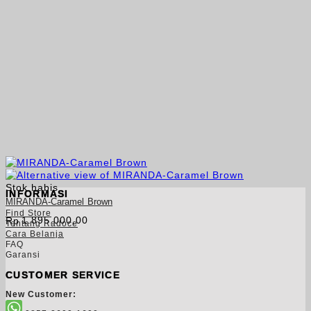
Stok habis
INFORMASI
MIRANDA-Caramel Brown
Find Store
1.895.000,00
Rp
Tentang Radoce
Cara Belanja
FAQ
Garansi
CUSTOMER SERVICE
New Customer: