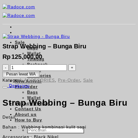
Skip
to
content
Sale
Strap Webbing – Bunga Biru
Bags
Wallet
Rp
125.000,00
Totebag
Backpack
Kuantitas
Pouch
Strap
Pesan lewat WA
Accesories
Webbing
Kategori:
ACCESORIES
,
Pre-Order
,
Sale
New Arrival
-
Deskripsi
Pre-Order
Bunga
Bags
Biru
Wallet
Strap Webbing – Bunga Biru
Privacy Policy
Contact Us
About us
Detail
How to Buy
Bahan : Webbing kombinasi kulit sapi
Pencarian
untuk:
Accessories : Black Nikel