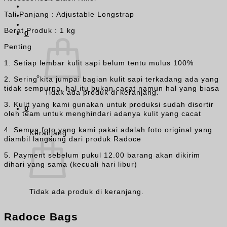
Tali Panjang : Adjustable Longstrap
Berat Produk : 1 kg
0
Penting
1. Setiap lembar kulit sapi belum tentu mulus 100%
2. Sering kita jumpai bagian kulit sapi terkadang ada yang
tidak sempurna, hal itu bukan cacat namun hal yang biasa
Tidak ada produk di keranjang.
3. Kulit yang kami gunakan untuk produksi sudah disortir
0
oleh team untuk menghindari adanya kulit yang cacat
4. Semua foto yang kami pakai adalah foto original yang
Keranjang
diambil langsung dari produk Radoce
5. Payment sebelum pukul 12.00 barang akan dikirim
dihari yang sama (kecuali hari libur)
Tidak ada produk di keranjang.
Radoce Bags