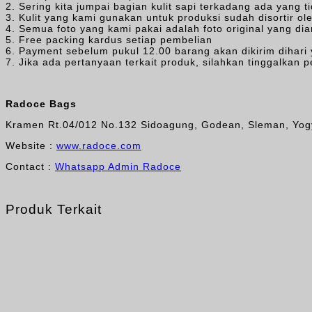
2. Sering kita jumpai bagian kulit sapi terkadang ada yang 
3. Kulit yang kami gunakan untuk produksi sudah disortir o
4. Semua foto yang kami pakai adalah foto original yang di
5. Free packing kardus setiap pembelian
6. Payment sebelum pukul 12.00 barang akan dikirim dihari y
7. Jika ada pertanyaan terkait produk, silahkan tinggalka
Radoce Bags
Kramen Rt.04/012 No.132 Sidoagung, Godean, Sleman, Yog
Website :
www.radoce.com
Contact :
Whatsapp Admin Radoce
Produk Terkait