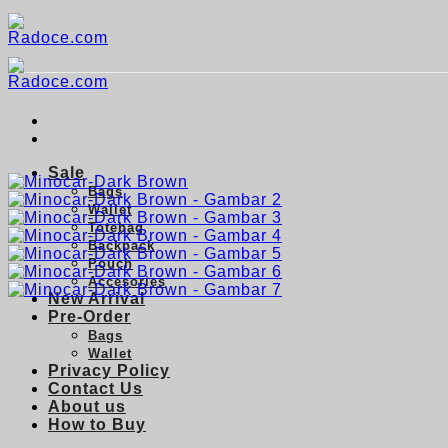
Skip
to
content
Sale
Bags
Wallet
Totebag
Backpack
Pouch
Accesories
New Arrival
Pre-Order
Bags
Wallet
Privacy Policy
Contact Us
About us
How to Buy