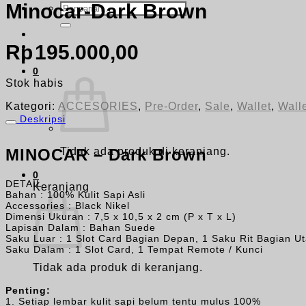
Minocar-Dark Brown
Pencarian
untuk:
Rp
195.000,00
0
Stok habis
Kategori:
ACCESORIES
,
Pre-Order
,
Sale
,
Wallet
,
Wall
Deskripsi
Tidak ada produk di keranjang.
MINOCAR – Dark Brown
0
DETAIL
Keranjang
Bahan : 100% Kulit Sapi Asli
Accessories : Black Nikel
Dimensi Ukuran : 7,5 x 10,5 x 2 cm (P x T x L)
Lapisan Dalam : Bahan Suede
Saku Luar : 1 Slot Card Bagian Depan, 1 Saku Rit Bagian U
Saku Dalam : 1 Slot Card, 1 Tempat Remote / Kunci
Tidak ada produk di keranjang.
Penting:
1. Setiap lembar kulit sapi belum tentu mulus 100%