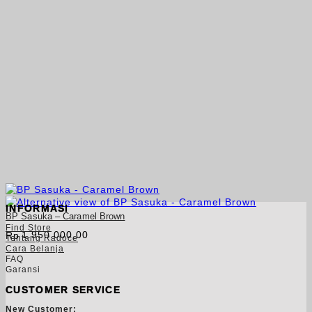
INFORMASI
BP Sasuka – Caramel Brown
Find Store
1.950.000,00
Rp
Tentang Radoce
Cara Belanja
FAQ
Garansi
CUSTOMER SERVICE
New Customer: