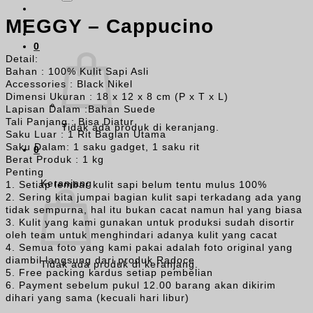
MEGGY – Cappucino
0
Detail:
Bahan : 100% Kulit Sapi Asli
Accessories : Black Nikel
Dimensi Ukuran : 18 x 12 x 8 cm (P x T x L)
Lapisan Dalam :Bahan Suede
Tali Panjang : Bisa Diatur
Tidak ada produk di keranjang.
Saku Luar : 1 Rit Bagian Utama
Saku Dalam: 1 saku gadget, 1 saku rit
0
Berat Produk : 1 kg
Penting
Keranjang
1. Setiap lembar kulit sapi belum tentu mulus 100%
2. Sering kita jumpai bagian kulit sapi terkadang ada yang
tidak sempurna, hal itu bukan cacat namun hal yang biasa
3. Kulit yang kami gunakan untuk produksi sudah disortir
oleh team untuk menghindari adanya kulit yang cacat
4. Semua foto yang kami pakai adalah foto original yang
diambil langsung dari produk Radoce
Tidak ada produk di keranjang.
5. Free packing kardus setiap pembelian
6. Payment sebelum pukul 12.00 barang akan dikirim
dihari yang sama (kecuali hari libur)