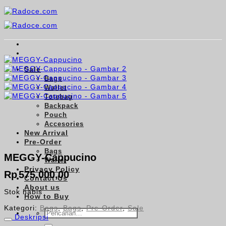
Skip
to
content
Sale
Bags
Wallet
Totebag
Backpack
Pouch
Accesories
New Arrival
Pre-Order
Bags
MEGGY-Cappucino
Wallet
Privacy Policy
Rp
575.000,00
Contact Us
About us
Stok habis
How to Buy
Kategori:
Bags
,
Bags
,
Pre-Order
,
Sale
Pencarian
Deskripsi
untuk: