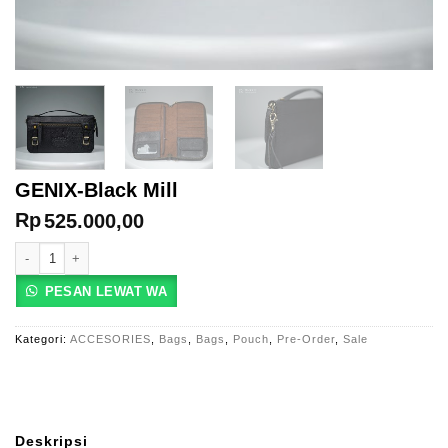
GENIX-Black Mill
Rp
525.000,00
Kuantitas GENIX-Black Mill
PESAN LEWAT WA
Kategori:
ACCESORIES
,
Bags
,
Bags
,
Pouch
,
Pre-Order
,
Sale
Deskripsi