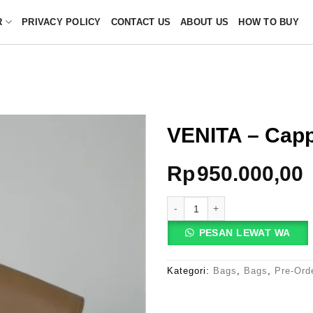
R
PRIVACY POLICY
CONTACT US
ABOUT US
HOW TO BUY
VENITA – Cap
Rp
950.000,00
Kuantitas VENITA - Cappuc
PESAN LEWAT WA
Kategori:
Bags
,
Bags
,
Pre-Ord