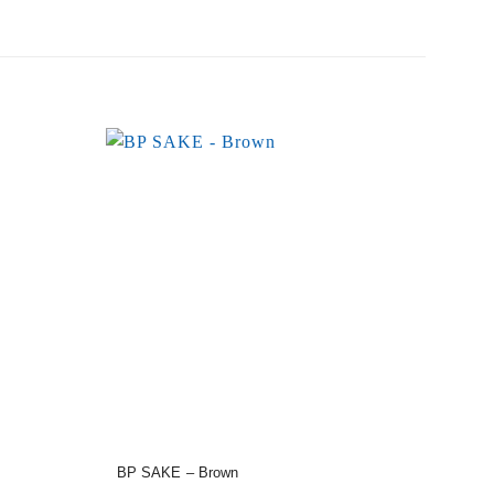
BP SAKE – Brown
BP S