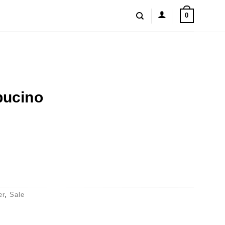
0
pucino
ino
er
,
Sale