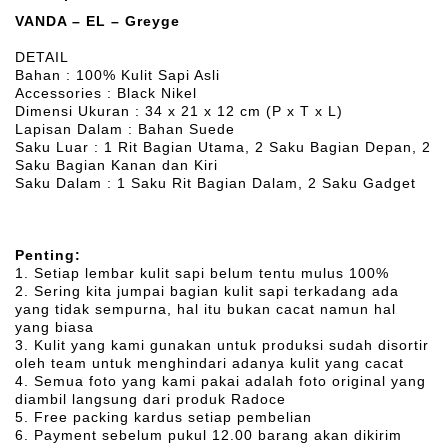
VANDA – EL – Greyge
DETAIL
Bahan : 100% Kulit Sapi Asli
Accessories : Black Nikel
Dimensi Ukuran : 34 x 21 x 12 cm (P x T x L)
Lapisan Dalam : Bahan Suede
Saku Luar : 1 Rit Bagian Utama, 2 Saku Bagian Depan, 2
Saku Bagian Kanan dan Kiri
Saku Dalam : 1 Saku Rit Bagian Dalam, 2 Saku Gadget
Penting:
1. Setiap lembar kulit sapi belum tentu mulus 100%
2. Sering kita jumpai bagian kulit sapi terkadang ada
yang tidak sempurna, hal itu bukan cacat namun hal
yang biasa
3. Kulit yang kami gunakan untuk produksi sudah disortir
oleh team untuk menghindari adanya kulit yang cacat
4. Semua foto yang kami pakai adalah foto original yang
diambil langsung dari produk Radoce
5. Free packing kardus setiap pembelian
6. Payment sebelum pukul 12.00 barang akan dikirim