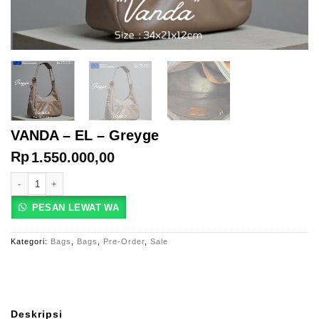
VANDA – EL – Greyge
Rp
1.550.000,00
Kuantitas VANDA - EL - Greyge
PESAN LEWAT WA
Kategori:
Bags
,
Bags
,
Pre-Order
,
Sale
Deskripsi