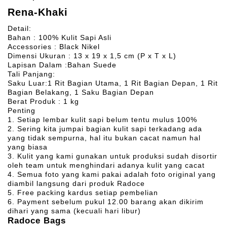
Rena-Khaki
Detail:
Bahan : 100% Kulit Sapi Asli
Accessories : Black Nikel
Dimensi Ukuran : 13 x 19 x 1,5 cm (P x T x L)
Lapisan Dalam :Bahan Suede
Tali Panjang:
Saku Luar:1 Rit Bagian Utama, 1 Rit Bagian Depan, 1 Rit
Bagian Belakang, 1 Saku Bagian Depan
Berat Produk : 1 kg
Penting
1. Setiap lembar kulit sapi belum tentu mulus 100%
2. Sering kita jumpai bagian kulit sapi terkadang ada
yang tidak sempurna, hal itu bukan cacat namun hal
yang biasa
3. Kulit yang kami gunakan untuk produksi sudah disortir
oleh team untuk menghindari adanya kulit yang cacat
4. Semua foto yang kami pakai adalah foto original yang
diambil langsung dari produk Radoce
5. Free packing kardus setiap pembelian
6. Payment sebelum pukul 12.00 barang akan dikirim
dihari yang sama (kecuali hari libur)
Radoce Bags