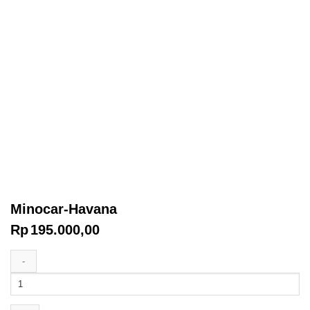
Minocar-Havana
Rp
195.000,00
Kuantitas
Minocar-
Havana