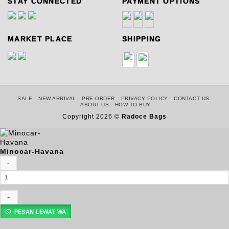
STAY CONNECTED
PAYMENT OPTIONS
MARKET PLACE
SHIPPING
SALE
NEW ARRIVAL
PRE-ORDER
PRIVACY POLICY
CONTACT US
ABOUT US
HOW TO BUY
Copyright 2026 ©
Radoce Bags
Minocar-Havana
Kuantitas
Minocar-
Havana
PESAN LEWAT WA