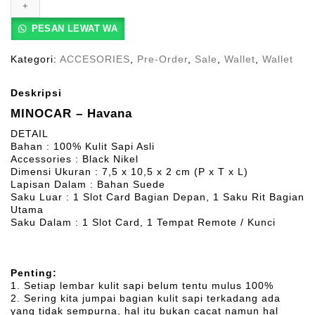
PESAN LEWAT WA
Kategori:
ACCESORIES
,
Pre-Order
,
Sale
,
Wallet
,
Wallet
Deskripsi
MINOCAR – Havana
DETAIL
Bahan : 100% Kulit Sapi Asli
Accessories : Black Nikel
Dimensi Ukuran : 7,5 x 10,5 x 2 cm (P x T x L)
Lapisan Dalam : Bahan Suede
Saku Luar : 1 Slot Card Bagian Depan, 1 Saku Rit Bagian
Utama
Saku Dalam : 1 Slot Card, 1 Tempat Remote / Kunci
Penting:
1. Setiap lembar kulit sapi belum tentu mulus 100%
2. Sering kita jumpai bagian kulit sapi terkadang ada
yang tidak sempurna, hal itu bukan cacat namun hal